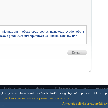
i informacjami możesz takze pobrać najnowsze wiadomości z
rców o produktach niebezpiecznych
za pomocą kanałów
RSS
.
Do góry
Deklaracja dostępności
Mapa strony
Problem techniczny
Widget
Wersja mo
ykorzystanie plików cookie z których niektóre mogą być już zapisane w folderze p
ce prywatności i wykorzystywania plików cookies w serwisie
one.