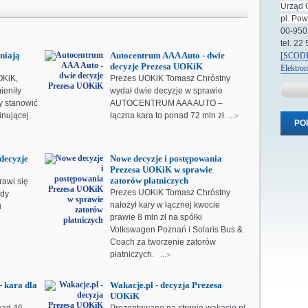
Urząd 
pl. Po
00-950
tel. 22
niają
Autocentrum AAA Auto - dwie
[SCODE
decyzje Prezesa UOKiK
Elektro
OKiK,
Prezes UOKiK Tomasz Chróstny
ieniły
wydał dwie decyzje w sprawie
y stanowić
AUTOCENTRUM AAA AUTO –
inującej.
łączna kara to ponad 72 mln zł.
...>
PO
decyzje
Nowe decyzje i postępowania
Prezesa UOKiK w sprawie
zatorów płatniczych
rawi się
Prezes UOKiK Tomasz Chróstny
ody
nałożył kary w łącznej kwocie
u
prawie 8 mln zł na spółki
Volkswagen Poznań i Solaris Bus &
Coach za tworzenie zatorów
płatniczych.
...>
 kara dla
Wakacje.pl - decyzja Prezesa
UOKiK