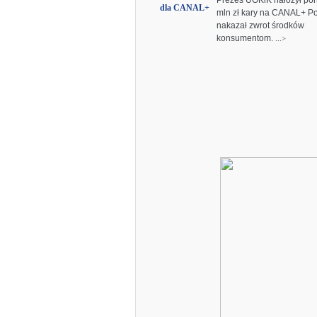
Prezes UOKiK nałożył po
mln zł kary na CANAL+ Po
nakazał zwrot środków
konsumentom.
...>