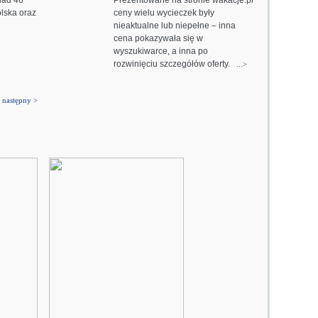
nad 46
Prezentowane na stronie wakacje.pl
lska oraz
ceny wielu wycieczek były
nieaktualne lub niepełne – inna
cena pokazywała się w
wyszukiwarce, a inna po
rozwinięciu szczegółów oferty.
...>
następny >