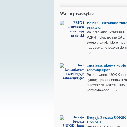
Warto przeczytać
PZPN i Ekstraklasa zmie
praktyki
Po interwencji Prezesa U
PZPN i Ekstraklasa SA zm
swoje praktyki, które mogł
nadużywanie pozycji dom
...>
Tucz kontraktowy - dwie 
zobowiązujące
Po interwencji UOKiK pop
sytuacja producentów trz
chlewnej w systemie tucz
kontraktowego.
...>
Decyzja Prezesa UOKiK -
CANAL+