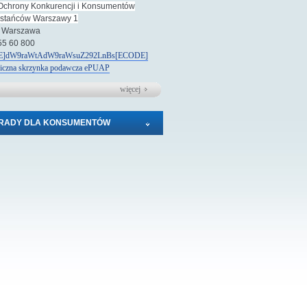
Ochrony Konkurencji i Konsumentów
wstańców Warszawy 1
 Warszawa
 55 60 800
]dW9raWtAdW9raWsuZ292LnBs[ECODE]
niczna skrzynka podawcza
e
PUAP
więcej
RADY DLA KONSUMENTÓW