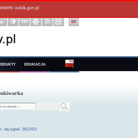
dresem:
uokik.gov.pl
ODUKTY
EDUKACJA
ukiwarka