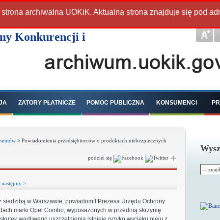
 strona archiwalna UOKiK. Aktualna strona znajduje się pod a
JA
ZATORY PŁATNICZE
POMOC PUBLICZNA
KONSUMENCI
PR
mentów
>
Powiadomienia przedsiębiorców o produktach niebezpiecznych
Wysz
podziel się
następny >
., z siedzibą w Warszawie, powiadomił Prezesa Urzędu Ochrony
dach marki Opel Combo, wyposażonych w przednią skrzynię
kutek wadliwego uszczelnienia istnieje ryzyko wycieku oleju z