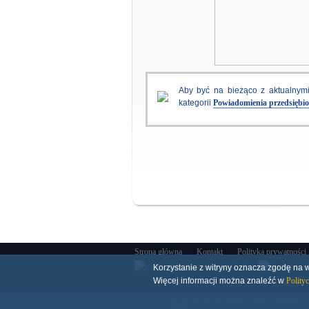
Aby być na bieżąco z aktualnym
kategorii
Powiadomienia przedsiębio
Strona główna
Kontakt
Polityka prywatności
Korzystanie z witryny oznacza zgodę na w
Więcej informacji można znaleźć w
Polity
©
UOKiK
2026. Wszelkie prawa zastrzeż