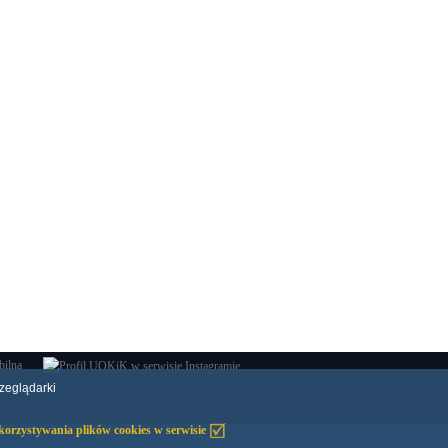
bilna
rzeglądarki
design by VENTI