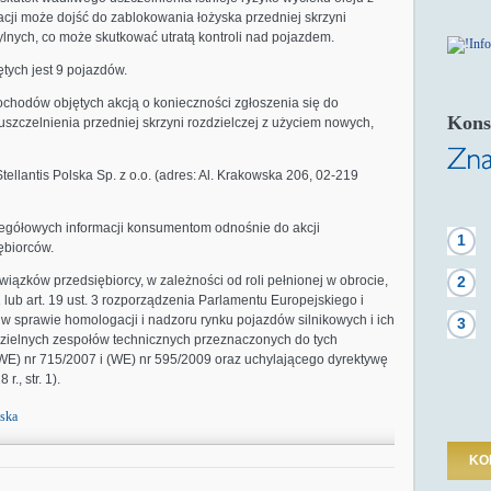
tuacji może dojść do zablokowania łożyska przedniej skrzyni
 tylnych, co może skutkować utratą kontroli nad pojazdem.
ych jest 9 pojazdów.
ochodów objętych akcją o konieczności zgłoszenia się do
Kons
zczelnienia przedniej skrzyni rozdzielczej z użyciem nowych,
ellantis Polska Sp. z o.o. (adres: Al. Krakowska 206, 02-219
zegółowych informacji konsumentom odnośnie do akcji
1
ębiorców.
wiązków przedsiębiorcy, w zależności od roli pełnionej w obrocie,
2
 2 lub art. 19 ust. 3 rozporządzenia Parlamentu Europejskiego i
w sprawie homologacji i nadzoru rynku pojazdów silnikowych i ich
3
zielnych zespołów technicznych przeznaczonych do tych
WE) nr 715/2007 i (WE) nr 595/2009 oraz uchylającego dyrektywę
., str. 1).
lska
KO