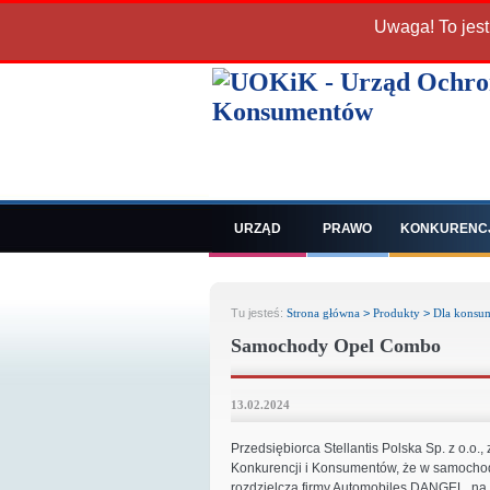
Uwaga! To jest
URZĄD
PRAWO
KONKURENC
Tu jesteś:
Strona główna
>
Produkty
>
Dla konsu
Samochody Opel Combo
13.02.2024
Przedsiębiorca Stellantis Polska Sp. z o.o
Konkurencji i Konsumentów, że w samocho
rozdzielczą firmy Automobiles DANGEL, na s