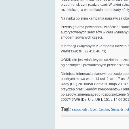
przedniej skrzyni rozdzielczej. W takiej sy
rozdzielczej, a w rezultacie do blokady kół
Na rynku polskim kampanią naprawczą objęt
Przedsiębiorca powiadomił właścicieli sam
autoryzowanych serwisów w celu wymiany us
zmodernizowanych części.
Informacji związanych z kampanią udziela St
Warszawa; tel. 22 458 46 73).
UOKiK nie jest właściwy do udzielania szc
ogłaszanych i prowadzonych przez przedsi
Niniejsza informacja stanowi realizację obo
o których mowa w art. 14 ust. 2, art. 17 ust.
Rady (UE) 2018/858 z dnia 30 maja 2018 r. 
przyczep oraz układów, komponentów i odd
pojazdów, zmieniającego rozporządzenie (
2007/46/WE (Dz. Urz. UE L 151 z 14.06.2018 r
Tagi:
,
,
,
samochody
Opel
Combo
Stellantis Po