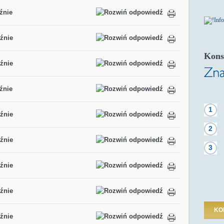
źnie
źnie
Kons
źnie
źnie
1
źnie
2
źnie
3
źnie
źnie
KO
źnie