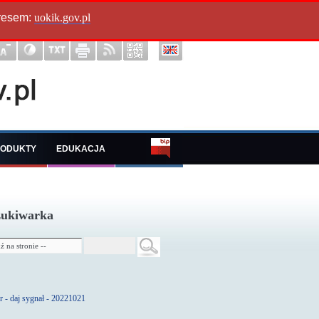
dresem:
uokik.gov.pl
ODUKTY
EDUKACJA
ukiwarka