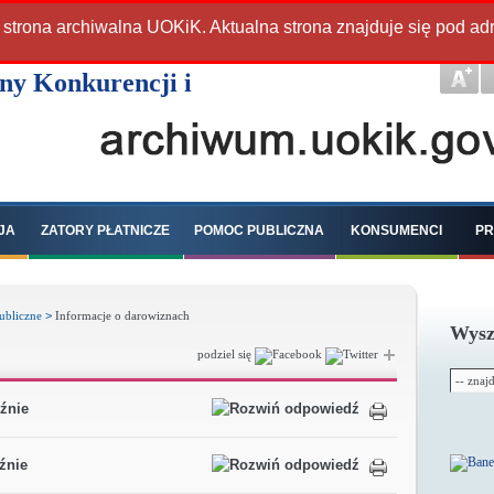
 strona archiwalna UOKiK. Aktualna strona znajduje się pod a
JA
ZATORY PŁATNICZE
POMOC PUBLICZNA
KONSUMENCI
PR
ubliczne
>
Informacje o darowiznach
Wysz
podziel się
źnie
źnie