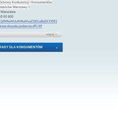
Ochrony Konkurencji i Konsumentów
wstańców Warszawy 1
 Warszawa
 55 60 800
]dW9raWtAdW9raWsuZ292LnBs[ECODE]
niczna skrzynka podawcza
e
PUAP
więcej
RADY DLA KONSUMENTÓW