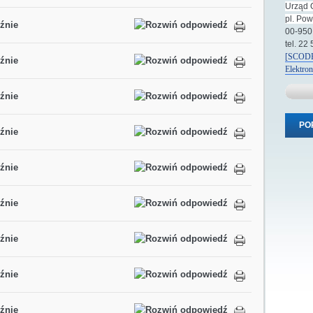
Urząd 
pl. Po
źnie
00-950
tel. 22
[SCODE
źnie
Elektro
źnie
PO
źnie
źnie
źnie
źnie
źnie
źnie