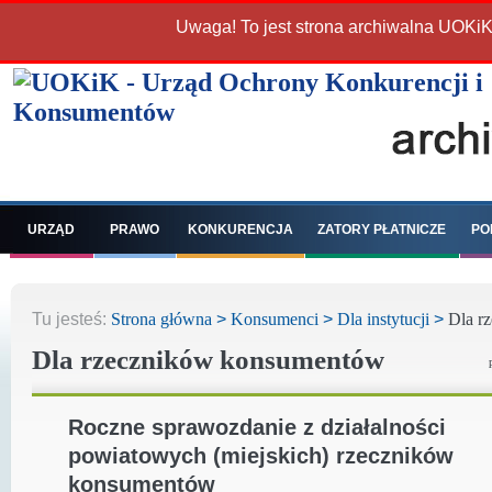
Uwaga! To jest strona archiwalna UOKiK
URZĄD
PRAWO
KONKURENCJA
ZATORY PŁATNICZE
PO
Tu jesteś:
Strona główna
>
Konsumenci
>
Dla instytucji
>
Dla r
Dla rzeczników konsumentów
Roczne sprawozdanie z działalności
powiatowych (miejskich) rzeczników
konsumentów