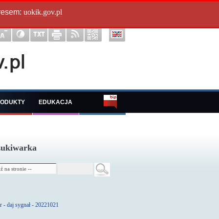
dresem:
uokik.gov.pl
ODUKTY
EDUKACJA
ukiwarka