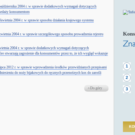
października 2004 r. w sprawie dodatkowych wymagań dotyczących
rzedaży konsumentom
 kwietnia 2004 r. w sprawie sposobu działania krajowego systemu
Kons
wietnia 2004 r. w sprawie szczegółowego sposobu prowadzenia rejestru
wietnia 2004 r. w sprawie dodatkowych wymagań dotyczących
re stwarzają zagrożenie dla konsumentów przez to, że ich wygląd wskazuje
1
lipca 2012 r. w sprawie wprowadzenia środków przewidzianych przepisami
iesieniu do noży bijakowych do ręcznych przenośnych kos do zarośli
2
Do góry
3
KO