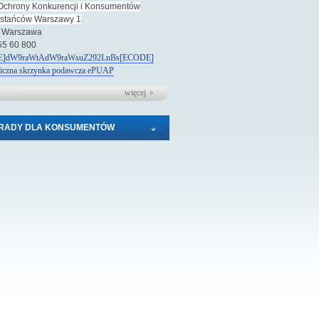
Ochrony Konkurencji i Konsumentów
wstańców Warszawy 1
 Warszawa
 55 60 800
]dW9raWtAdW9raWsuZ292LnBs[ECODE]
niczna skrzynka podawcza
e
PUAP
więcej
RADY DLA KONSUMENTÓW