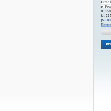
Urząd 
pl. Po
00-950
tel. 22
[SCODE
Elektro
PO