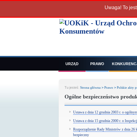
Uwaga! To jest
URZĄD
PRAWO
KONKURENC
Tu jesteś:
Strona główna
>
Prawo
>
Polskie akty 
Ogólne bezpieczeństwo produ
Ustawa z dnia 12 grudnia 2003 r. o ogólny
Ustawa z dnia 15 grudnia 2000 r. o Inspekc
Rozporządzenie Rady Ministrów z dnia 26 kw
bezpieczny