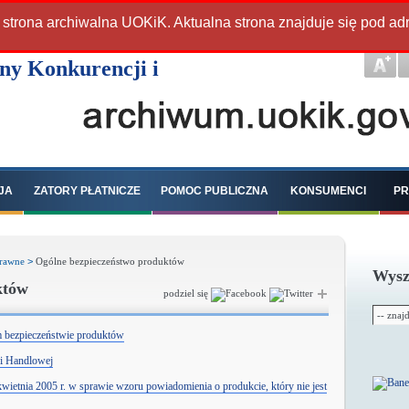
 strona archiwalna UOKiK. Aktualna strona znajduje się pod a
JA
ZATORY PŁATNICZE
POMOC PUBLICZNA
KONSUMENCI
PR
prawne
>
Ogólne bezpieczeństwo produktów
Wysz
któw
podziel się
m bezpieczeństwie produktów
ji Handlowej
ietnia 2005 r. w sprawie wzoru powiadomienia o produkcie, który nie jest