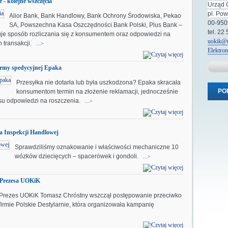
 - kolejne wszczęcia
Urząd 
pl. Po
Alior Bank, Bank Handlowy, Bank Ochrony Środowiska, Pekao
00-950
SA, Powszechna Kasa Oszczędności Bank Polski, Plus Bank –
tel. 22
nuje sposób rozliczania się z konsumentem oraz odpowiedzi na
uokik@u
 transakcji.
...>
Elektro
firmy spedycyjnej Epaka
Przesyłka nie dotarła lub była uszkodzona? Epaka skracała
PO
konsumentom termin na złożenie reklamacji, jednocześnie
su odpowiedzi na roszczenia.
...>
a Inspekcji Handlowej
Sprawdziliśmy oznakowanie i właściwości mechaniczne 10
wózków dziecięcych – spacerówek i gondoli.
...>
y Prezesa UOKiK
Prezes UOKiK Tomasz Chróstny wszczął postępowanie przeciwko
firmie Polskie Destylarnie, która organizowała kampanię