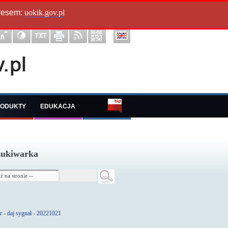
dresem:
uokik.gov.pl
ODUKTY
EDUKACJA
ukiwarka