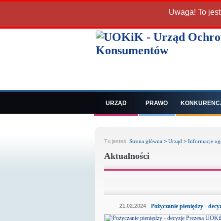
Uwaga! To jest
URZĄD
PRAWO
KONKURENC
Tu jesteś:
Strona główna
>
Urząd
>
Informacje og
Aktualności
21.02.2024
Pożyczanie pieniędzy - dec