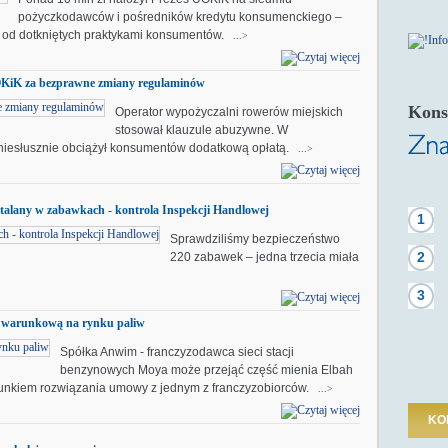
pożyczkodawców i pośredników kredytu konsumenckiego –
h od dotkniętych praktykami konsumentów.
...>
OKiK za bezprawne zmiany regulaminów
Kons
Operator wypożyczalni rowerów miejskich
stosował klauzule abuzywne. W
 niesłusznie obciążył konsumentów dodatkową opłatą.
...>
Ftalany w zabawkach - kontrola Inspekcji Handlowej
1
Sprawdziliśmy bezpieczeństwo
2
220 zabawek – jedna trzecia miała
3
 warunkową na rynku paliw
Spółka Anwim - franczyzodawca sieci stacji
benzynowych Moya może przejąć część mienia Elbah
 warunkiem rozwiązania umowy z jednym z franczyzobiorców.
...>
KO