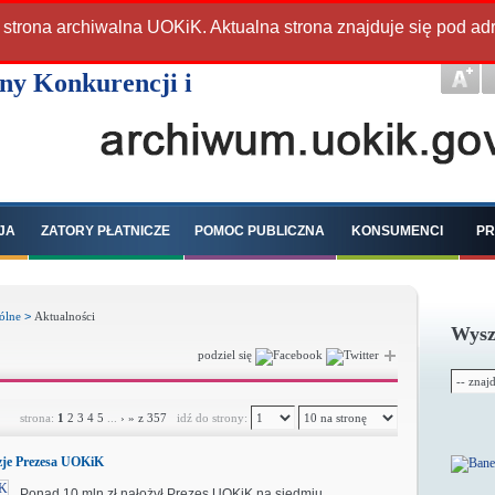
 strona archiwalna UOKiK. Aktualna strona znajduje się pod a
JA
ZATORY PŁATNICZE
POMOC PUBLICZNA
KONSUMENCI
PR
ólne
>
Aktualności
Wysz
podziel się
strona:
1
2
3
4
5
...
›
»
z 357
idź do strony:
yzje Prezesa UOKiK
Ponad 10 mln zł nałożył Prezes UOKiK na siedmiu