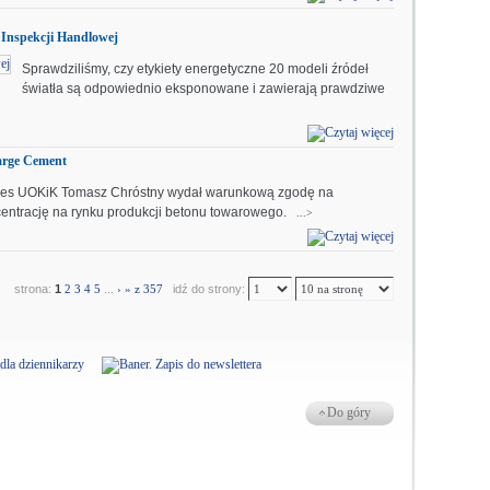
 Inspekcji Handlowej
Sprawdziliśmy, czy etykiety energetyczne 20 modeli źródeł
światła są odpowiednio eksponowane i zawierają prawdziwe
arge Cement
es UOKiK Tomasz Chróstny wydał warunkową zgodę na
entrację na rynku produkcji betonu towarowego.
...>
strona:
1
2
3
4
5
...
›
»
z 357
idź do strony:
Do góry