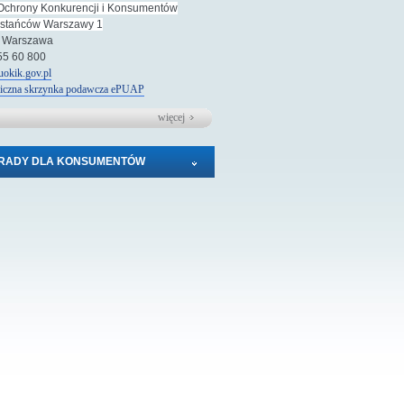
Ochrony Konkurencji i Konsumentów
wstańców Warszawy 1
 Warszawa
 55 60 800
okik.gov.pl
niczna skrzynka podawcza
e
PUAP
więcej
RADY DLA KONSUMENTÓW