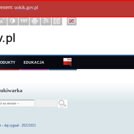
dresem:
uokik.gov.pl
ODUKTY
EDUKACJA
ukiwarka