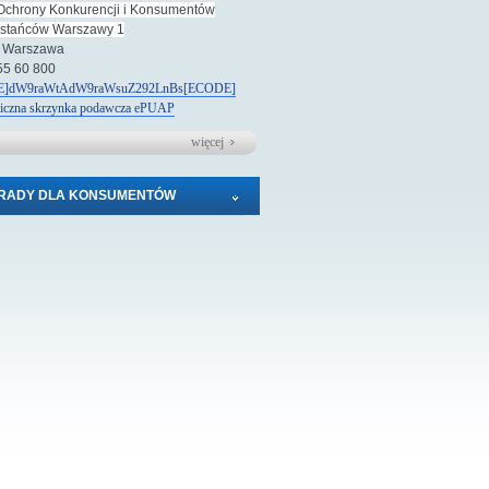
Ochrony Konkurencji i Konsumentów
wstańców Warszawy 1
 Warszawa
 55 60 800
]dW9raWtAdW9raWsuZ292LnBs[ECODE]
niczna skrzynka podawcza
e
PUAP
więcej
RADY DLA KONSUMENTÓW