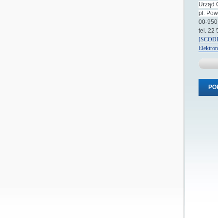
Urząd 
pl. Po
00-950
tel. 22
[SCODE
Elektro
PO