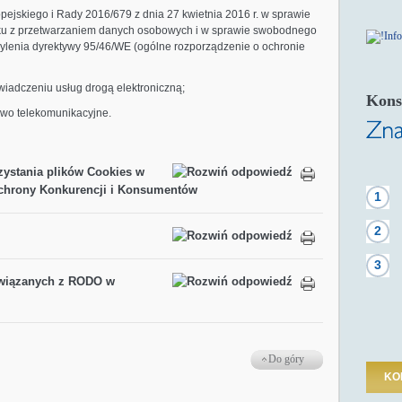
jskiego i Rady 2016/679 z dnia 27 kwietnia 2016 r. w sprawie
zku z przetwarzaniem danych osobowych i w sprawie swobodnego
ylenia dyrektywy 95/46/WE (ogólne rozporządzenie o ochronie
świadczeniu usług drogą elektroniczną;
Kons
rawo telekomunikacyjne.
zystania plików Cookies w
Ochrony Konkurencji i Konsumentów
1
2
3
związanych z RODO w
Do góry
KO